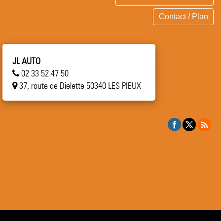
Contact / Plan
JL AUTO
02 33 52 47 50
37, route de Dielette 50340 LES PIEUX